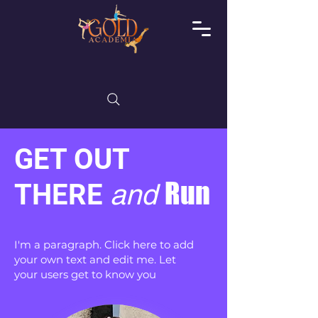
GET OUT
Run
THERE
and
I'm a paragraph. Click here to add
your own text and edit me. Let
your users get to know you